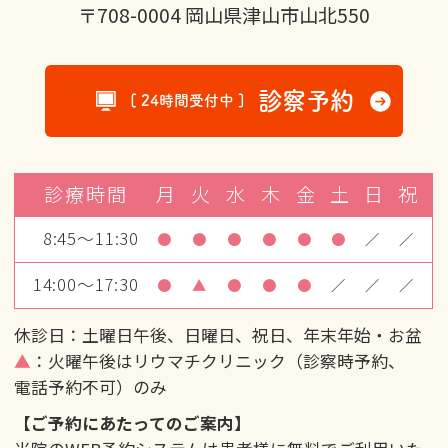
〒708-0004 岡山県津山市山北550
診察予約
[ 24時間受付中 ]
診療時間
月
火
水
木
金
土
日
祝
8:45～11:30
●
●
●
●
●
●
／
／
14:00～17:30
●
▲
●
●
●
／
／
／
休診日：土曜日午後、日曜日、祝日、年末年始・お盆
▲
：火曜午後はリウマチクリニック（診察時予約、
電話予約不可）のみ
【ご予約にあたってのご案内】