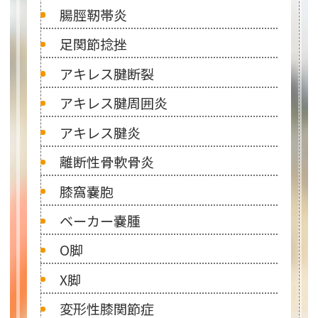
腸脛靭帯炎
足関節捻挫
アキレス腱断裂
アキレス腱周囲炎
アキレス腱炎
離断性骨軟骨炎
膝窩嚢胞
ベーカー嚢腫
O脚
X脚
変形性膝関節症