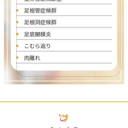
足根管症候群
足根洞症候群
足底腱膜炎
こむら返り
肉離れ