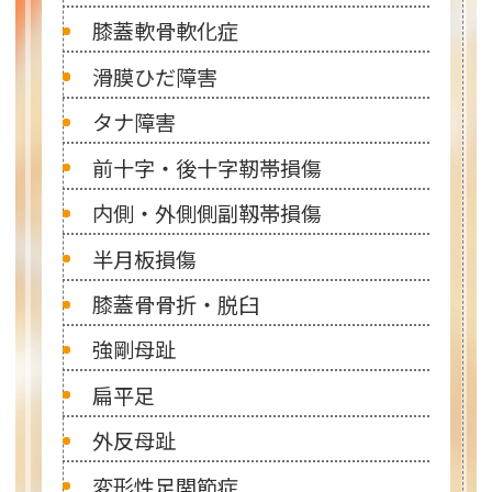
膝蓋軟骨軟化症
滑膜ひだ障害
タナ障害
前十字・後十字靭帯損傷
内側・外側側副靱帯損傷
半月板損傷
膝蓋骨骨折・脱臼
強剛母趾
扁平足
外反母趾
変形性足関節症