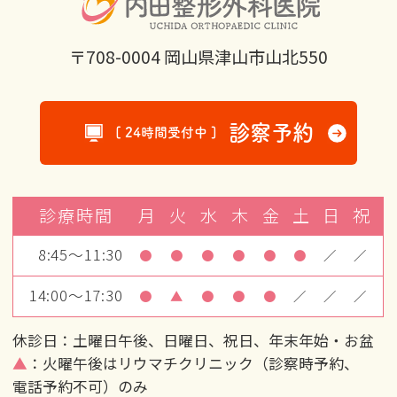
〒708-0004 岡山県津山市山北550
診察予約
[ 24時間受付中 ]
診療時間
月
火
水
木
金
土
日
祝
8:45～11:30
●
●
●
●
●
●
／
／
14:00～17:30
●
▲
●
●
●
／
／
／
休診日：土曜日午後、日曜日、祝日、年末年始・お盆
▲
：火曜午後はリウマチクリニック（診察時予約、
電話予約不可）のみ