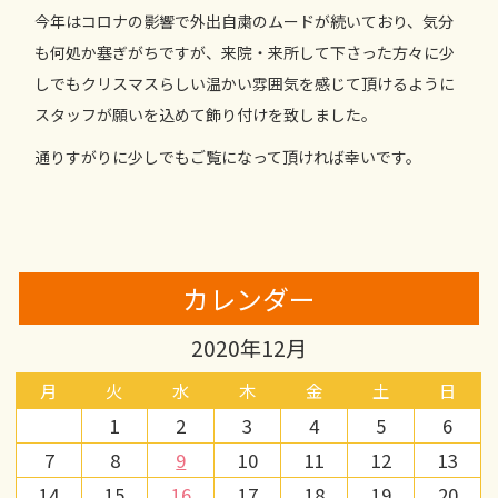
今年はコロナの影響で外出自粛のムードが続いており、気分
も何処か塞ぎがちですが、来院・来所して下さった方々に少
しでもクリスマスらしい温かい雰囲気を感じて頂けるように
スタッフが願いを込めて飾り付けを致しました。
通りすがりに少しでもご覧になって頂ければ幸いです。
カレンダー
2020年12月
月
火
水
木
金
土
日
1
2
3
4
5
6
7
8
9
10
11
12
13
14
15
16
17
18
19
20