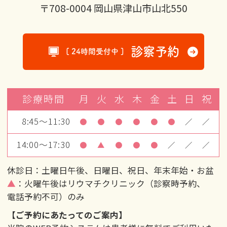
〒708-0004 岡山県津山市山北550
診察予約
[ 24時間受付中 ]
診療時間
月
火
水
木
金
土
日
祝
8:45～11:30
●
●
●
●
●
●
／
／
14:00～17:30
●
▲
●
●
●
／
／
／
休診日：土曜日午後、日曜日、祝日、年末年始・お盆
▲
：火曜午後はリウマチクリニック（診察時予約、
電話予約不可）のみ
【ご予約にあたってのご案内】