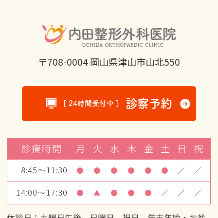
〒708-0004 岡山県津山市山北550
診察予約
[ 24時間受付中 ]
診療時間
月
火
水
木
金
土
日
祝
8:45～11:30
●
●
●
●
●
●
／
／
14:00～17:30
●
▲
●
●
●
／
／
／
休診日：土曜日午後、日曜日、祝日、年末年始・お盆