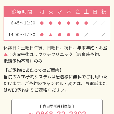
診療時間
月
火
水
木
金
土
日
祝
8:45～11:30
●
●
●
●
●
●
／
／
14:00～17:30
●
▲
●
●
●
／
／
／
休診日：土曜日午後、日曜日、祝日、年末年始・お盆
▲
：火曜午後はリウマチクリニック（診察時予約、
電話予約不可）のみ
【ご予約にあたってのご案内】
当院のWEB予約システムは患者様に無料でご利用いた
だけます。ご予約のキャンセル・変更は、お電話また
はWEB予約よりご連絡ください。
[ 内田整形外科医院 ]