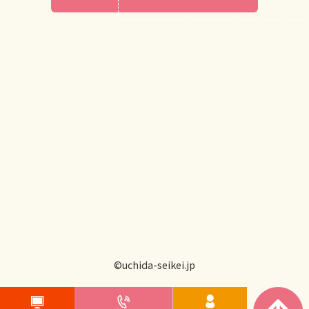
©uchida-seikei.jp