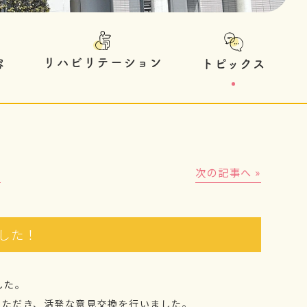
リハビリテーション
トピックス
容
│
次の記事へ »
した！
した。
いただき、活発な意見交換を行いました。