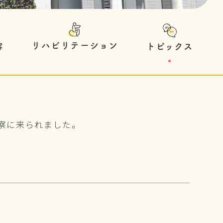
リハビリテーション
トピックス
容
察に来られました。