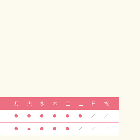
月
火
水
木
金
土
日
祝
●
●
●
●
●
●
／
／
●
▲
●
●
●
／
／
／