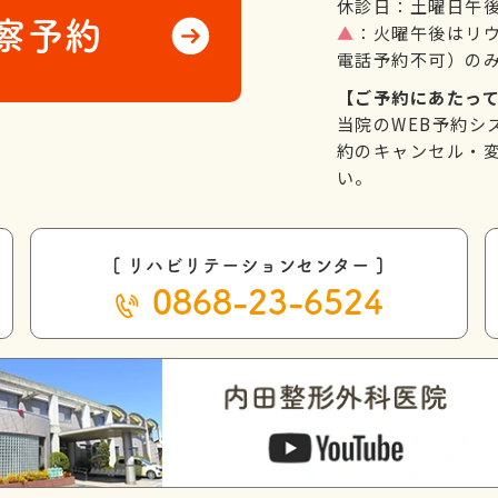
休診日：土曜日午
察予約
▲
：火曜午後はリ
電話予約不可）の
【ご予約にあたっ
当院のWEB予約シ
約のキャンセル・変
い。
[ リハビリテーションセンター ]
0868-23-6524