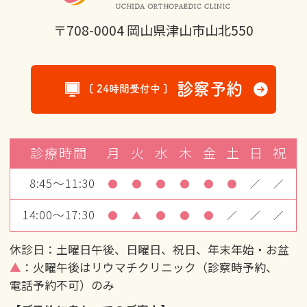
〒708-0004 岡山県津山市山北550
診察予約
[ 24時間受付中 ]
診療時間
月
火
水
木
金
土
日
祝
8:45～11:30
●
●
●
●
●
●
／
／
14:00～17:30
●
▲
●
●
●
／
／
／
休診日：土曜日午後、日曜日、祝日、年末年始・お盆
▲
：火曜午後はリウマチクリニック（診察時予約、
電話予約不可）のみ