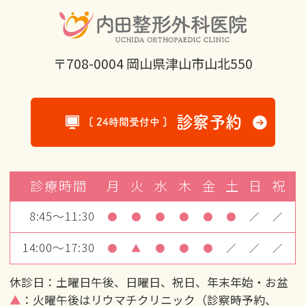
〒708-0004 岡山県津山市山北550
診察予約
[ 24時間受付中 ]
診療時間
月
火
水
木
金
土
日
祝
8:45～11:30
●
●
●
●
●
●
／
／
14:00～17:30
●
▲
●
●
●
／
／
／
休診日：土曜日午後、日曜日、祝日、年末年始・お盆
▲
：火曜午後はリウマチクリニック（診察時予約、