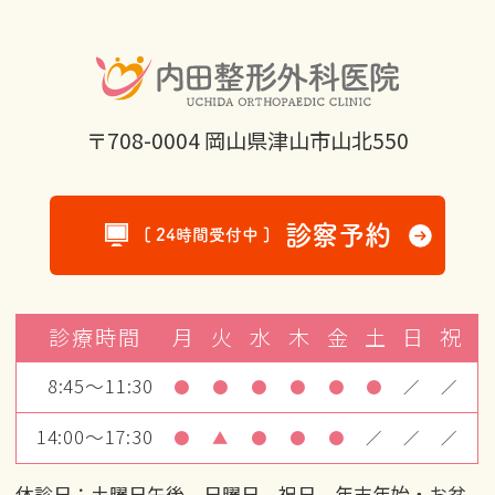
〒708-0004 岡山県津山市山北550
診察予約
[ 24時間受付中 ]
診療時間
月
火
水
木
金
土
日
祝
8:45～11:30
●
●
●
●
●
●
／
／
14:00～17:30
●
▲
●
●
●
／
／
／
休診日：土曜日午後、日曜日、祝日、年末年始・お盆