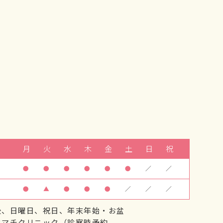
月
火
水
木
金
土
日
祝
●
●
●
●
●
●
／
／
●
▲
●
●
●
／
／
／
後、日曜日、祝日、年末年始・お盆
ウマチクリニック（診察時予約、