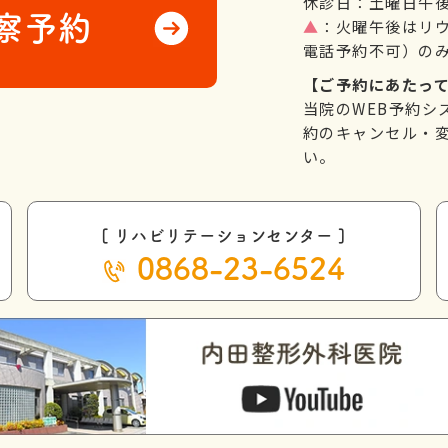
休診日：土曜日午
察予約
▲
：火曜午後はリ
電話予約不可）の
【ご予約にあたっ
当院のWEB予約シ
約のキャンセル・変
い。
[ リハビリテーションセンター ]
0868-23-6524