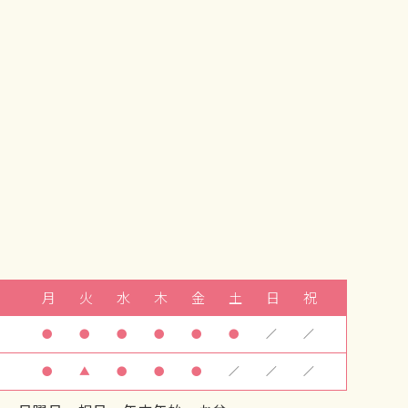
月
火
水
木
金
土
日
祝
●
●
●
●
●
●
／
／
●
▲
●
●
●
／
／
／