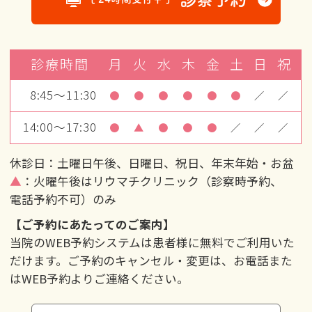
診療時間
月
火
水
木
金
土
日
祝
8:45～11:30
●
●
●
●
●
●
／
／
14:00～17:30
●
▲
●
●
●
／
／
／
休診日：土曜日午後、日曜日、祝日、年末年始・お盆
▲
：火曜午後はリウマチクリニック（診察時予約、
電話予約不可）のみ
【ご予約にあたってのご案内】
当院のWEB予約システムは患者様に無料でご利用いた
だけます。ご予約のキャンセル・変更は、お電話また
はWEB予約よりご連絡ください。