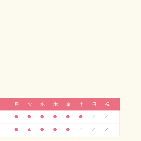
月
火
水
木
金
土
日
祝
●
●
●
●
●
●
／
／
●
▲
●
●
●
／
／
／