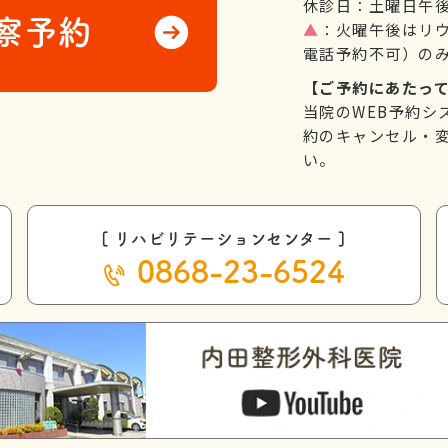
休診日：土曜日午
察予約
▲
：火曜午後はリ
電話予約不可）の
【ご予約にあたっ
当院のWEB予約シ
約のキャンセル・変
い。
[ リハビリテーションセンター ]
0868-23-6524