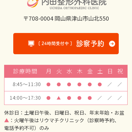
〒708-0004 岡山県津山市山北550
診察予約
[ 24時間受付中 ]
診療時間
月
火
水
木
金
土
日
祝
8:45～11:30
●
●
●
●
●
●
／
／
14:00～17:30
●
▲
●
●
●
／
／
／
休診日：土曜日午後、日曜日、祝日、年末年始・お盆
▲
：火曜午後はリウマチクリニック（診察時予約、
電話予約不可）のみ